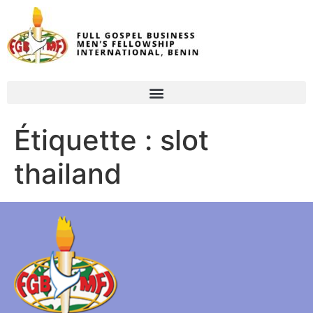
Étiquette :
slot
thailand