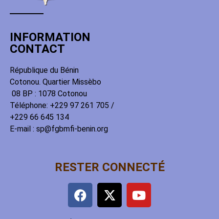
INFORMATION
CONTACT
République du Bénin
Cotonou. Quartier Missèbo
08 BP : 1078 Cotonou
Téléphone: +229 97 261 705 /
+229 66 645 134
E-mail : sp@fgbmfi-benin.org
RESTER CONNECTÉ