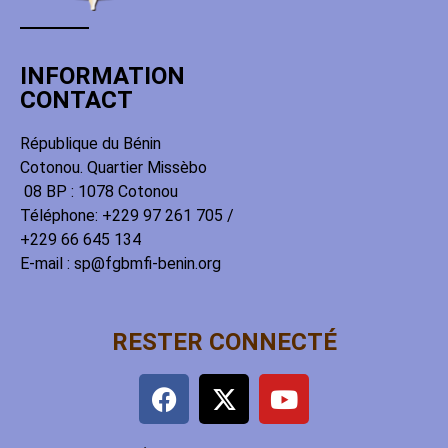
INFORMATION
CONTACT
République du Bénin
Cotonou. Quartier Missèbo
08 BP : 1078 Cotonou
Téléphone: +229 97 261 705 /
+229 66 645 134
E-mail : sp@fgbmfi-benin.org
RESTER CONNECTÉ