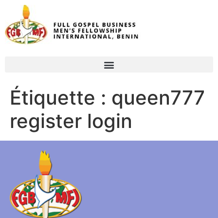
Étiquette :
queen777
register login