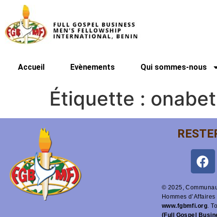
Accueil
Evènements
Qui sommes-nous
Étiquette :
onabet 
RESTE
© 2025, Communaut
Hommes d’Affaires 
www.fgbmfi.org
. T
(Full Gospel Busi