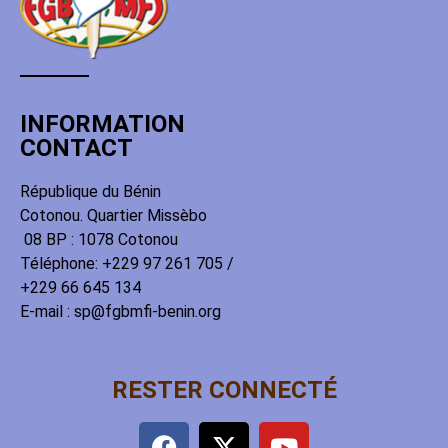
INFORMATION
CONTACT
République du Bénin
Cotonou. Quartier Missèbo
08 BP : 1078 Cotonou
Téléphone: +229 97 261 705 /
+229 66 645 134
E-mail : sp@fgbmfi-benin.org
RESTER CONNECTÉ