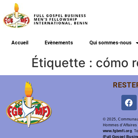
Accueil
Evènements
Qui sommes-nous
Étiquette :
cómo r
RESTE
© 2025, Communaut
Hommes d’Affaires 
www.fgbmfi.org
. T
(Full Gospel Busi