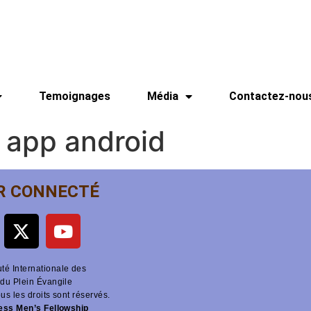
Temoignages
Média
Contactez-nou
 app android
R CONNECTÉ
é Internationale des
du Plein Évangile
ous les droits sont réservés.
ness Men’s Fellowship