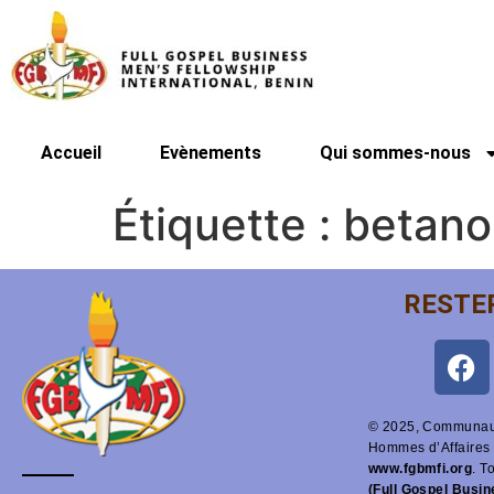
Accueil
Evènements
Qui sommes-nous
Étiquette :
betano
RESTE
© 2025, Communaut
Hommes d’Affaires 
www.fgbmfi.org
. T
(Full Gospel Busi