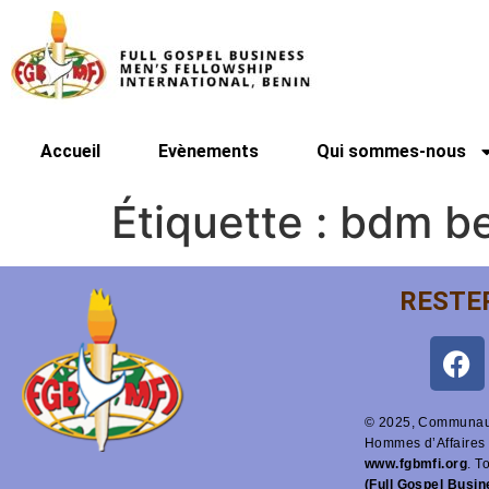
Accueil
Evènements
Qui sommes-nous
Étiquette :
bdm be
RESTE
© 2025, Communaut
Hommes d’Affaires 
www.fgbmfi.org
. T
(Full Gospel Busi