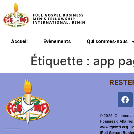
Accueil
Evènements
Qui sommes-nous
Étiquette :
app pa
RESTE
© 2025, Communaut
Hommes d’Affaires 
www.fgbmfi.org
. T
(Full Gospel Busi