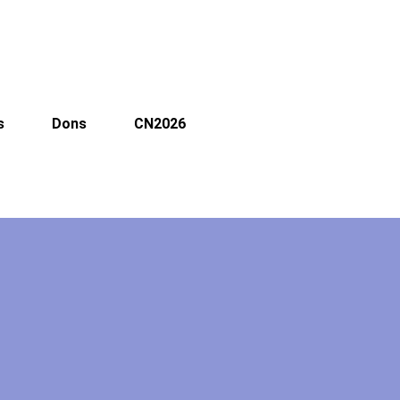
s
Dons
CN2026