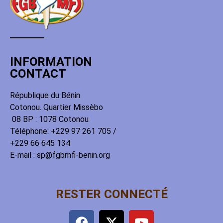
INFORMATION
CONTACT
République du Bénin
Cotonou. Quartier Missèbo
08 BP : 1078 Cotonou
Téléphone: +229 97 261 705 /
+229 66 645 134
E-mail : sp@fgbmfi-benin.org
RESTER CONNECTÉ