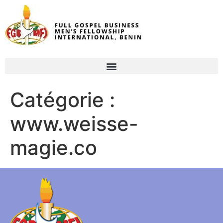
Catégorie :
www.weisse-
magie.co