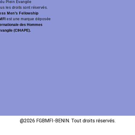
du Plein Évangile
ous les droits sont réservés.
ness Men’s Fellowship
MFI
est une marque déposée
ernationale des Hommes
Évangile (CIHAPE).
@2026 FGBMFI-BENIN. Tout droits réservés.