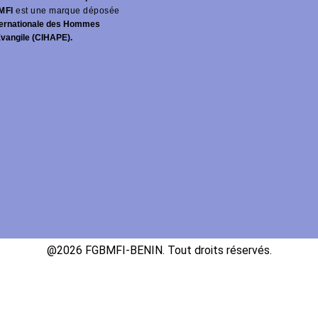
MFI
est une marque déposée
ernationale des Hommes
Évangile (CIHAPE).
@2026 FGBMFI-BENIN. Tout droits réservés.