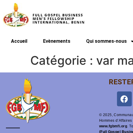
Accueil
Evènements
Qui sommes-nous
Catégorie :
var m
RESTE
© 2025, Communaut
Hommes d’Affaires 
www.fgbmfi.org
. T
(Full Gospel Busi