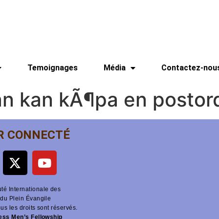
Temoignages
Média
Contactez-nou
an kan kÃ¶pa en postor
R CONNECTÉ
é Internationale des
du Plein Évangile
ous les droits sont réservés.
ness Men’s Fellowship