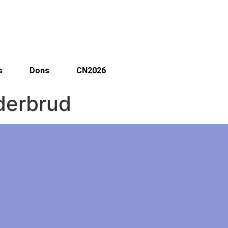
s
Dons
CN2026
derbrud