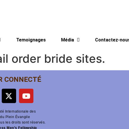
Temoignages
Média
Contactez-nou
il order bride sites.
R CONNECTÉ
é Internationale des
du Plein Évangile
ous les droits sont réservés.
ness Men’s Fellowship