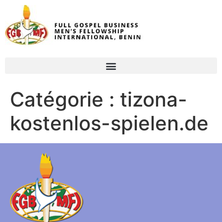
Catégorie :
tizona-
kostenlos-spielen.de