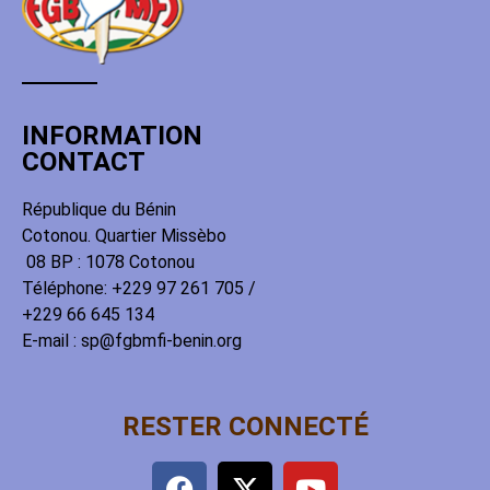
INFORMATION
CONTACT
République du Bénin
Cotonou. Quartier Missèbo
08 BP : 1078 Cotonou
Téléphone: +229 97 261 705 /
+229 66 645 134
E-mail : sp@fgbmfi-benin.org
RESTER CONNECTÉ