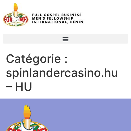
Catégorie :
spinlandercasino.hu
– HU