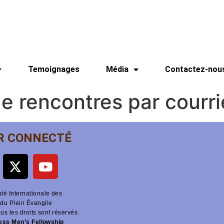
Temoignages
Média
Contactez-nou
de rencontres par courr
R CONNECTÉ
é Internationale des
du Plein Évangile
ous les droits sont réservés.
ness Men’s Fellowship