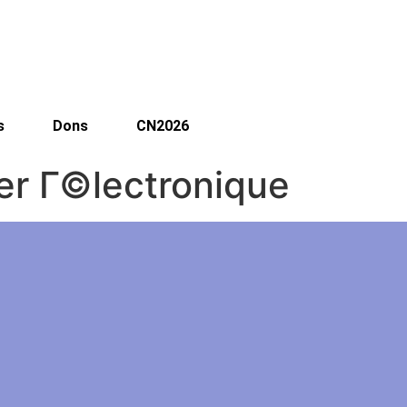
s
Dons
CN2026
ier Г©lectronique