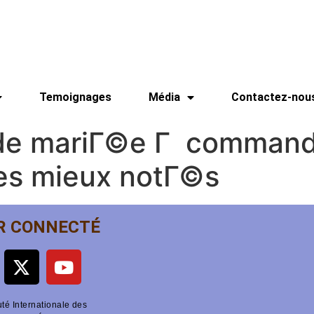
Temoignages
Média
Contactez-nou
 de mariГ©e Г command
es mieux notГ©s
R CONNECTÉ
é Internationale des