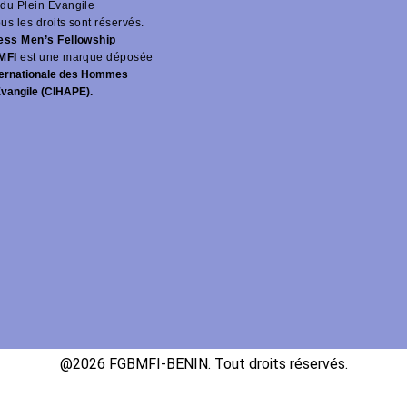
du Plein Évangile
ous les droits sont réservés.
ness Men’s Fellowship
MFI
est une marque déposée
ernationale des Hommes
Évangile (CIHAPE).
@2026 FGBMFI-BENIN. Tout droits réservés.