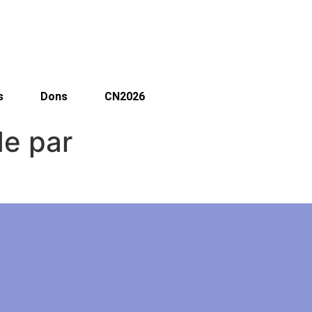
s
Dons
CN2026
e par