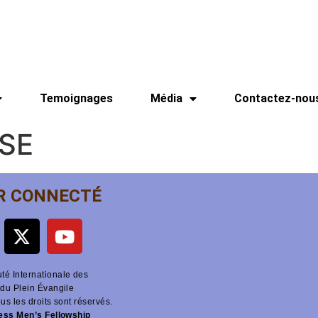
Temoignages
Média
Contactez-nou
 SE
R CONNECTÉ
é Internationale des
du Plein Évangile
ous les droits sont réservés.
ness Men’s Fellowship