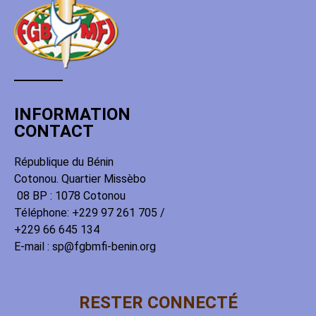
INFORMATION
CONTACT
République du Bénin
Cotonou. Quartier Missèbo
08 BP : 1078 Cotonou
Téléphone: +229 97 261 705 /
+229 66 645 134
E-mail : sp@fgbmfi-benin.org
RESTER CONNECTÉ