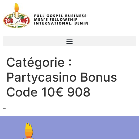
Catégorie :
Partycasino Bonus
Code 10€ 908
–