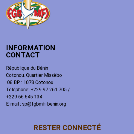
INFORMATION
CONTACT
République du Bénin
Cotonou. Quartier Missèbo
08 BP : 1078 Cotonou
Téléphone: +229 97 261 705 /
+229 66 645 134
E-mail : sp@fgbmfi-benin.org
RESTER CONNECTÉ