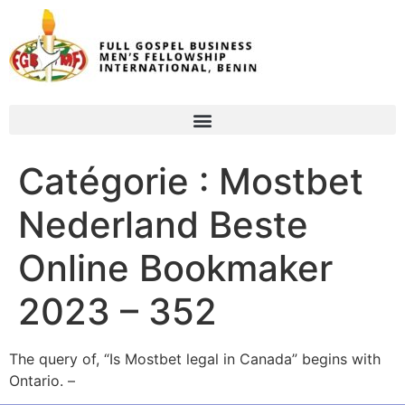
Catégorie :
Mostbet
Nederland Beste
Online Bookmaker
2023 – 352
The query of, “Is Mostbet legal in Canada” begins with
Ontario. –