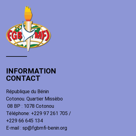
INFORMATION
CONTACT
République du Bénin
Cotonou. Quartier Missèbo
08 BP : 1078 Cotonou
Téléphone: +229 97 261 705 /
+229 66 645 134
E-mail : sp@fgbmfi-benin.org