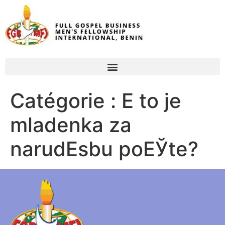
Catégorie :
Е to je
mladenka za
narudЕѕbu poЕЎte?