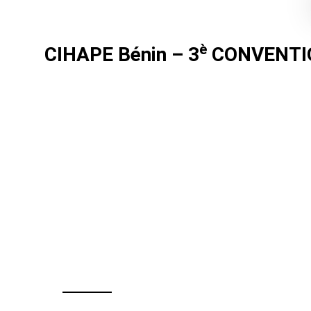
è
CIHAPE Bénin –
3
CONVENTIO